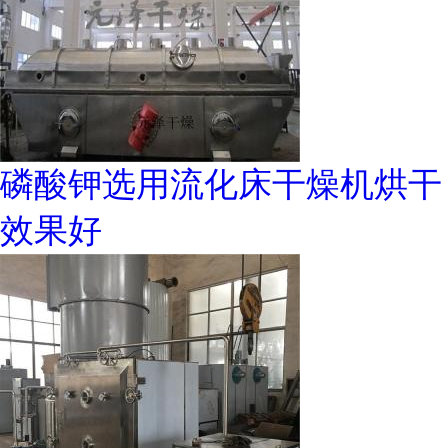
磷酸钾选用流化床干燥机烘干
效果好