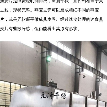
燕麦片是燕麦粒轧制而成，呈扁平状，直径约相当于黄
豆粒，形状完整。燕麦去壳可以磨成粗细不同的燕麦
片，或是弄软碾平做成燕麦卷。经过速食处理的速食燕
麦片有些散碎感，但仍能看出其原有形状。