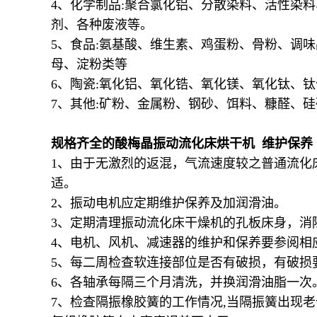
4、化学制品:聚合氯化铝、分散染料、活性染
剂、各种废液等。
5、食品:氨基酸、维生素、鸡蛋粉、骨粉、调
母、淀粉类等
6、陶瓷:氧化铝、氧化锆、氧化镁、氧化钛、
7、其他:矿粉、金属粉、钢砂、饵料、糠醛、
规格齐全的酸梅晶振动流化床烘干机 维护保养
1、由于无激烈的返混，气流速度较之普通流化
适。
2、振动电机应定期维护保养及加润滑油。
3、定期清理振动流化床干燥机的孔板床身，消
4、电机、风机、减速器的维护和保养要参阅相
5、每二周检查软连接部位是否有破损，有破损
6、各轴承每隔三个月清洗，并换润滑油脂一次
7、检查隔振橡胶簧的工作情况,当隔振簧出现老