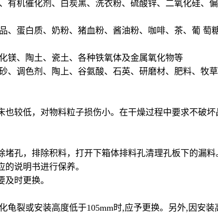
料、有机催化剂、白炭黑、洗衣粉、硫酸锌、二氧化硅、
味品、蛋白质、奶粉、猪血粉、酱油粉、咖啡、茶、葡 萄
钛化镁、陶土、瓷土、各种铁氧体及金属氧化物等
硅砂、调色剂、陶上、谷氨酸、石英、研磨材、肥料、牧
床也较低，对物料粒子损伤小。在干燥过程中要求不破坏
除堵孔，排除积料，打开下箱体排料孔清理孔板下的漏料
应的说明书进行保养。
要及时更换。
。
化龟裂或安装高度低于105mm时,应予更换。另外,因安