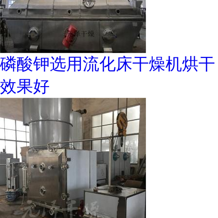
磷酸钾选用流化床干燥机烘干
效果好