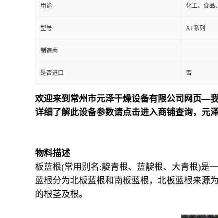
用途
化工、食品
型号
XF系列
制造商
是否进口
否
欢迎来到常州市元泽干燥设备有限公司网页—我
详细了解此设备参数请点击进入商铺查询，元
物料描述
板蓝根(常用别名:靛青根、蓝靛根、大青根)
蓝根分为北板蓝根和南板蓝根，北板蓝根来源为十字花科植物菘蓝(I
的根茎及根。