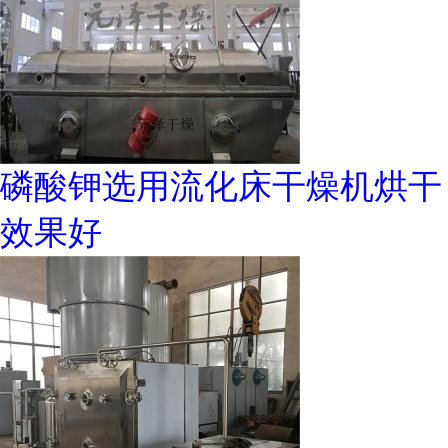
磷酸钾选用流化床干燥机烘干
效果好