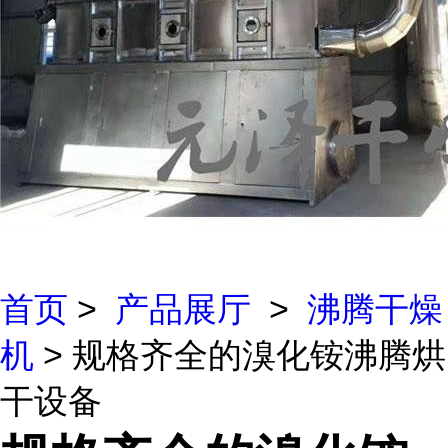
首页
>
产品展厅
>
沸腾干燥
机
> 规格齐全的溴化铵沸腾烘
干设备