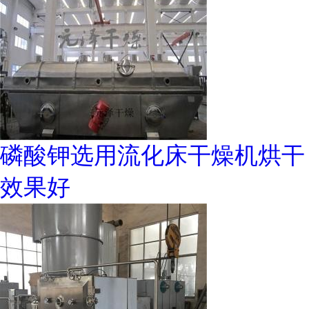
磷酸钾选用流化床干燥机烘干
效果好