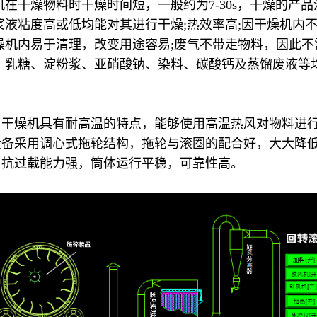
在干燥物料时干燥时间短，一般约为7-30s，干燥的产
浆液粘度高或低均能对其进行干燥;热效率高;因干燥机内
燥机内易于清理，改变用途容易;废气不带走物料，因此
、乳糖、淀粉浆、亚硝酸钠、染料、碳酸钙及蒸馏废液等
。干燥机具有耐高温的特点，能够使用高温热风对物料进
设备采用调心式拖轮结构，拖轮与滚圈的配合好，大大降
。抗过载能力强，筒体运行平稳，可靠性高。