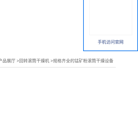
手机访问官网
产品展厅
>
回转滚筒干燥机
>
规格齐全的锰矿粉滚筒干燥设备