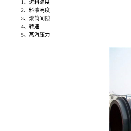
1、进料温度
2、料液高度
3、滚筒间隙
4、转速
5、蒸汽压力