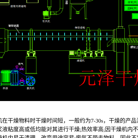
在干燥物料时干燥时间短，一般约为7-30s，干燥的产
浆液粘度高或低均能对其进行干燥;热效率高;因干燥机内
燥机内易于清理，改变用途容易;废气不带走物料，因此