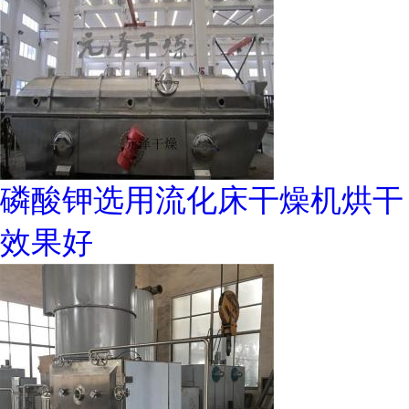
磷酸钾选用流化床干燥机烘干
效果好