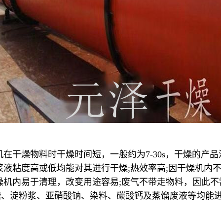
在干燥物料时干燥时间短，一般约为7-30s，干燥的产
浆液粘度高或低均能对其进行干燥;热效率高;因干燥机内
燥机内易于清理，改变用途容易;废气不带走物料，因此
糖、淀粉浆、亚硝酸钠、染料、碳酸钙及蒸馏废液等均能