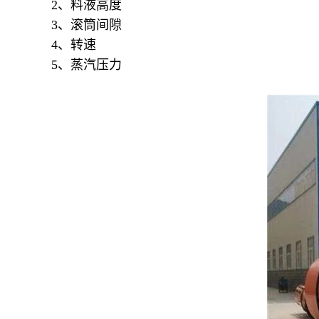
2、料液高度
3、滚筒间隙
4、转速
5、蒸汽压力