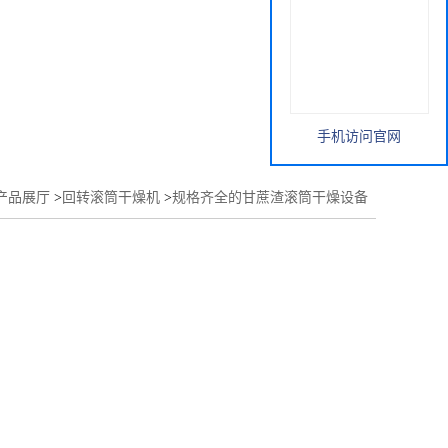
手机访问官网
产品展厅
>
回转滚筒干燥机
>
规格齐全的甘蔗渣滚筒干燥设备