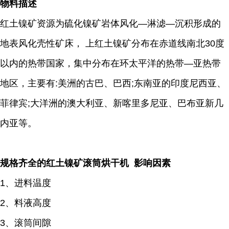
物料描述
红土镍矿资源为硫化镍矿岩体风化―淋滤―沉积形成的
地表风化壳性矿床， 上红土镍矿分布在赤道线南北30度
以内的热带国家，集中分布在环太平洋的热带―亚热带
地区，主要有:美洲的古巴、巴西;东南亚的印度尼西亚、
菲律宾;大洋洲的澳大利亚、新喀里多尼亚、巴布亚新几
内亚等。
规格齐全的红土镍矿滚筒烘干机 影响因素
1、进料温度
2、料液高度
3、滚筒间隙