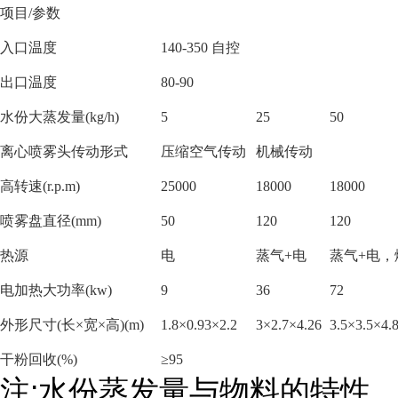
项目
/参数
入口温度
140-350 自控
出口温度
80-90
水份大蒸发量
(kg/h)
5
25
50
离心喷雾头传动形式
压缩空气传动
机械传动
高转速
(r.p.m)
25000
18000
18000
喷雾盘直径
(mm)
50
120
120
热源
电
蒸气
+电
蒸气
+电
电加热大功率
(kw)
9
36
72
外形尺寸
(长×宽×高)(m)
1.8×0.93×2.2
3×2.7×4.26
3.5×3.5×4.
干粉回收
(%)
≥95
注
:
水份蒸发量与物料的特性