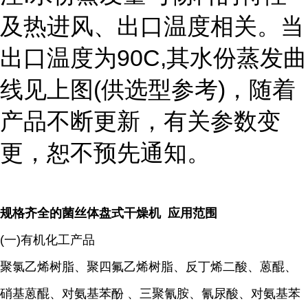
及热进风、出口温度相关。当
出口温度为
90C,
其水份蒸发曲
线见上图
(
供选型参考
)
，随着
产品不断更新，有关参数变
更，恕不预先通知。
规格齐全的菌丝体盘式干燥机 应用范围
(一)有机化工产品
聚氯乙烯树脂、聚四氟乙烯树脂、反丁烯二酸、蒽醌、
硝基蒽醌、对氨基苯酚 、三聚氰胺、氰尿酸、对氨基苯