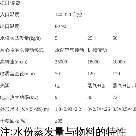
项目
/参数
入口温度
140-350 自控
出口温度
80-90
水份大蒸发量
(kg/h)
5
25
50
离心喷雾头传动形式
压缩空气传动
机械传动
高转速
(r.p.m)
25000
18000
18000
喷雾盘直径
(mm)
50
120
120
热源
电
蒸气
+电
蒸气
+电
电加热大功率
(kw)
9
36
72
外形尺寸
(长×宽×高)(m)
1.8×0.93×2.2
3×2.7×4.26
3.5×3.5×4.
干粉回收
(%)
≥95
注
:
水份蒸发量与物料的特性