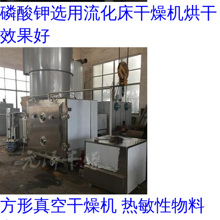
磷酸钾选用流化床干燥机烘干
效果好
方形真空干燥机 热敏性物料