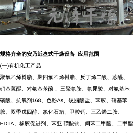
规格齐全的安乃近盘式干燥设备 应用范围
(一)有机化工产品
聚氯乙烯树脂、聚四氟乙烯树脂、反丁烯二酸、蒽醌、
硝基蒽醌、对氨基苯酚 、三聚氰胺、氰尿酸、对氨基苯
磺酸、抗氧剂168、色酚As、硬脂酸盐、苯胺、硝基苯
胺、双季戊四醇、氯化石蜡、甲酸钙、三乙烯二胺、
EDTA、橡胶促进剂、苯亚 磺酸钠、间苯二甲酸、二甲酯