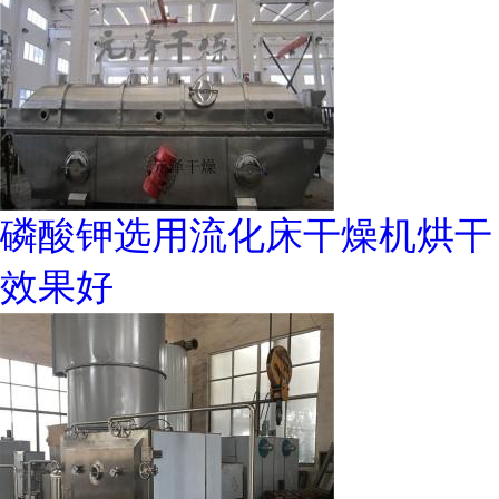
磷酸钾选用流化床干燥机烘干
效果好