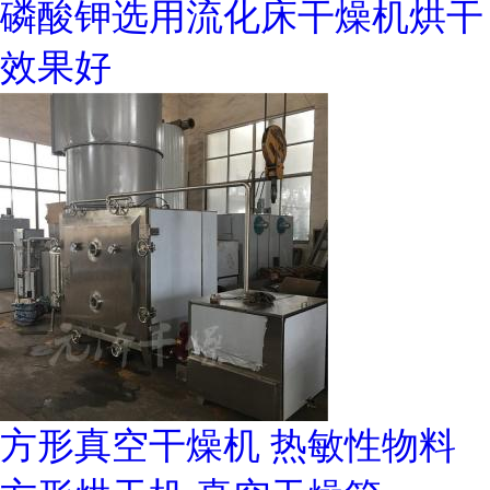
磷酸钾选用流化床干燥机烘干
效果好
方形真空干燥机 热敏性物料