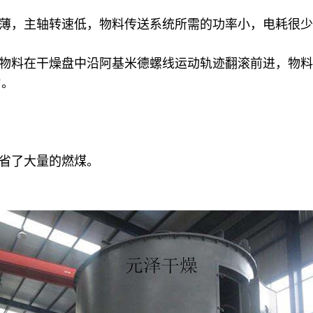
很薄，主轴转速低，物料传送系统所需的功率小，电耗很
中物料在干燥盘中沿阿基米德螺线运动轨迹翻滚前进，物
匀。
节省了大量的燃煤。