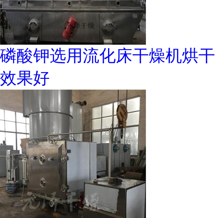
磷酸钾选用流化床干燥机烘干
效果好