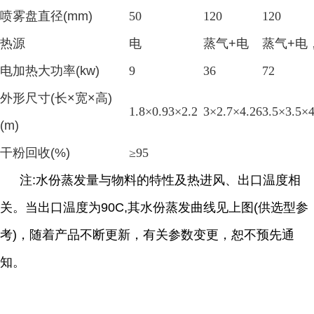
喷雾盘直径
(mm)
50
120
120
热源
电
蒸气
+电
蒸气
+电
电加热大功率
(kw)
9
36
72
外形尺寸
(长×宽×高)
1.8×0.93×2.2
3×2.7×4.26
3.5×3.5×4
(m)
干粉回收
(%)
≥95
注
:
水份蒸发量与物料的特性及热进风、出口温度相
关。当出口温度为
90C,
其水份蒸发曲线见上图
(
供选型参
考
)
，随着产品不断更新，有关参数变更，恕不预先通
知。