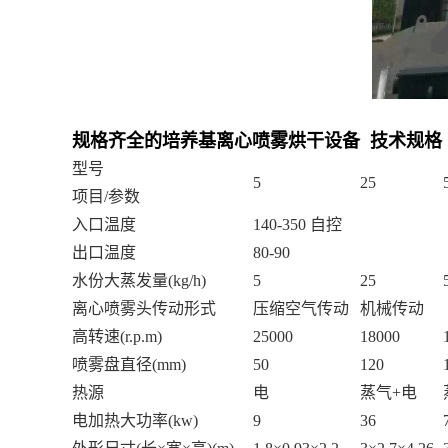
规格齐全的培养基离心喷雾烘干设备 技术规格
型号
5
25
项目
/参数
入口温度
140-350 自控
出口温度
80-90
水份大蒸发量
(kg/h)
5
25
离心喷雾头传动形式
压缩空气传动
机械传动
高转速
(r.p.m)
25000
18000
喷雾盘直径
(mm)
50
120
热源
电
蒸气
+电
电加热大功率
(kw)
9
36