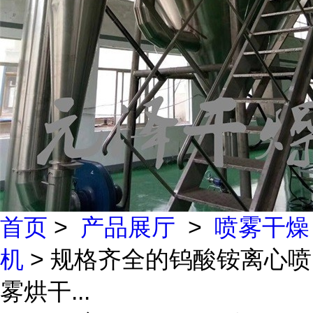
首页
>
产品展厅
>
喷雾干燥
机
> 规格齐全的钨酸铵离心喷
雾烘干...