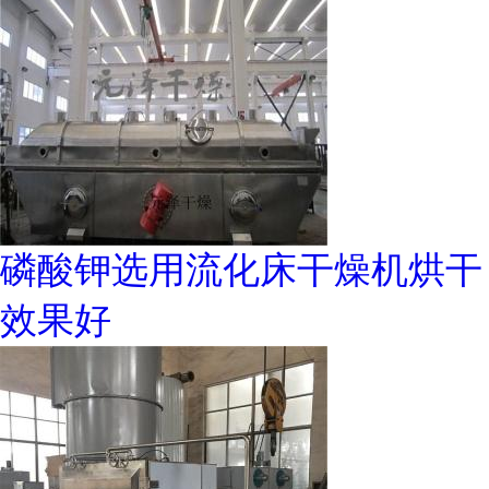
磷酸钾选用流化床干燥机烘干
效果好