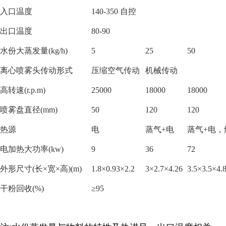
入口温度
140-350 自控
出口温度
80-90
水份大蒸发量
(kg/h)
5
25
50
离心喷雾头传动形式
压缩空气传动
机械传动
高转速
(r.p.m)
25000
18000
18000
喷雾盘直径
(mm)
50
120
120
热源
电
蒸气
+电
蒸气
+电
电加热大功率
(kw)
9
36
72
外形尺寸
(长×宽×高)(m)
1.8×0.93×2.2
3×2.7×4.26
3.5×3.5×4.
干粉回收
(%)
≥95