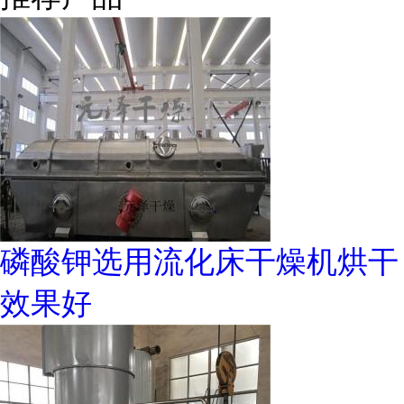
磷酸钾选用流化床干燥机烘干
效果好