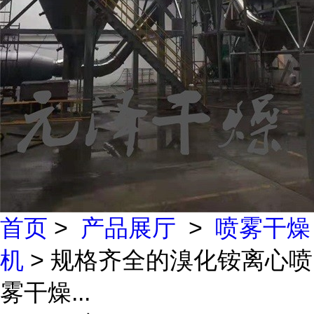
首页
>
产品展厅
>
喷雾干燥
机
> 规格齐全的溴化铵离心喷
雾干燥...