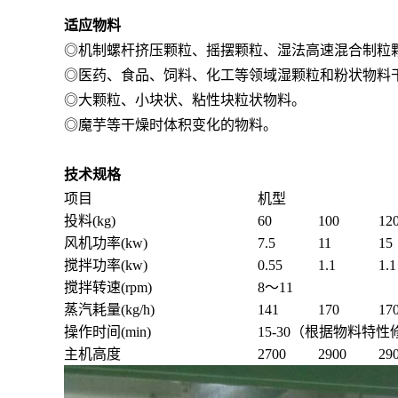
适应物料
◎机制螺杆挤压颗粒、摇摆颗粒、湿法高速混合制粒
◎医药、食品、饲料、化工等领域湿颗粒和粉状物料
◎大颗粒、小块状、粘性块粒状物料。
◎魔芋等干燥时体积变化的物料。
技术规格
项目
机型
投料(kg)
60
100
12
风机功率(kw)
7.5
11
15
搅拌功率(kw)
0.55
1.1
1.1
搅拌转速(rpm)
8～11
蒸汽耗量(kg/h)
141
170
17
操作时间(min)
15-30（根据物料特性
主机高度
2700
2900
29