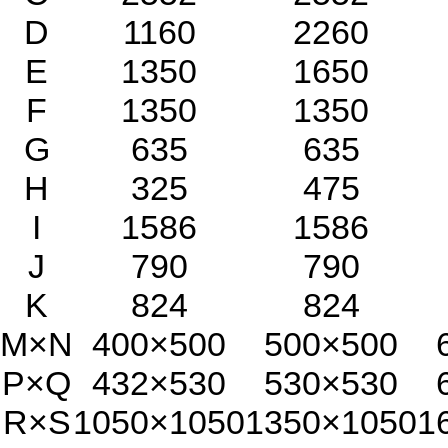
D
1160
2260
E
1350
1650
F
1350
1350
G
635
635
H
325
475
I
1586
1586
J
790
790
K
824
824
M×N
400×500
500×500
P×Q
432×530
530×530
R×S
1050×1050
1350×1050
1