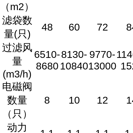
（m2）
滤袋数
48
60
72
8
量(只)
过滤风
6510-
8130-
9770-
114
量
8680
10840
13000
15
(m3/h)
电磁阀
数量
8
10
12
1
（只）
动力