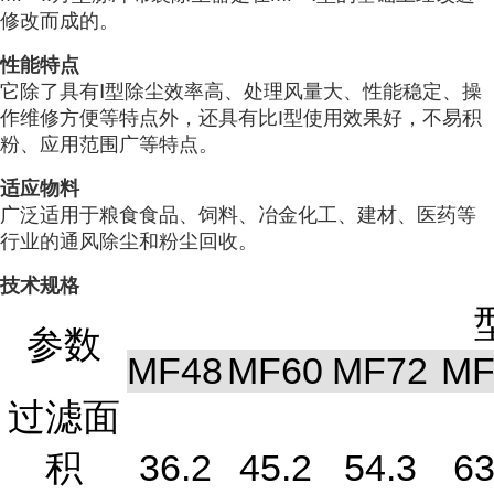
修改而成的。
性能特点
它除了具有Ⅰ型除尘效率高、处理风量大、性能稳定、操
作维修方便等特点外，还具有比I型使用效果好，不易积
粉、应用范围广等特点。
适应物料
广泛适用于粮食食品、饲料、冶金化工、建材、医药等
行业的通风除尘和粉尘回收。
技术规格
参数
MF48
MF60
MF72
MF
过滤面
积
36.2
45.2
54.3
63