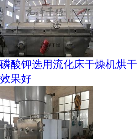
磷酸钾选用流化床干燥机烘干
效果好