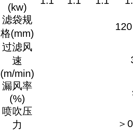
1.1
1.1
1.1
1
(kw)
滤袋规
120
格(mm)
过滤风
速
(m/min)
漏风率
(%)
喷吹压
＞0.
力