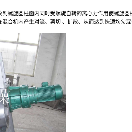
被吸收到螺旋圆柱面内同时受螺旋自转的离心力作用使螺旋
动在混合机内产生对流、剪切 、扩散、从而达到快速均匀