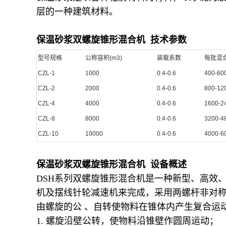
层的一种建筑材料。
保温砂浆双螺旋锥形混合机 技术参数
型号规格
公称容积(m3)
装载系数
每批混合
CZL-1
1000
0.4-0.6
400-60
CZL-2
2000
0.4-0.6
800-12
CZL-4
4000
0.4-0.6
1600-2
CZL-8
8000
0.4-0.6
3200-4
CZL-10
10000
0.4-0.6
4000-6
保温砂浆双螺旋锥形混合机 设备概述
DSH系列双螺旋锥形混合机是一种新型、高效
机及摆线针轮减速机来完成，采用两螺杆非对
由螺旋的公 、自转使物料在锥体内产生复合运
1. 螺旋沿壁公转，使物料沿锥壁作圆周运动；