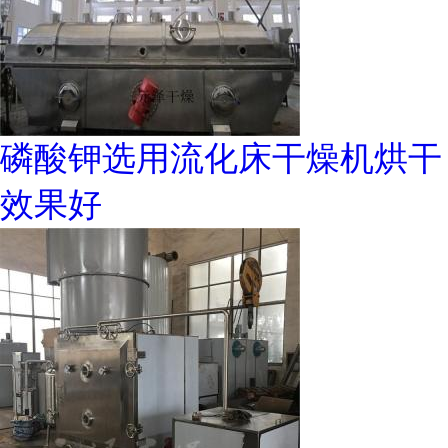
磷酸钾选用流化床干燥机烘干
效果好