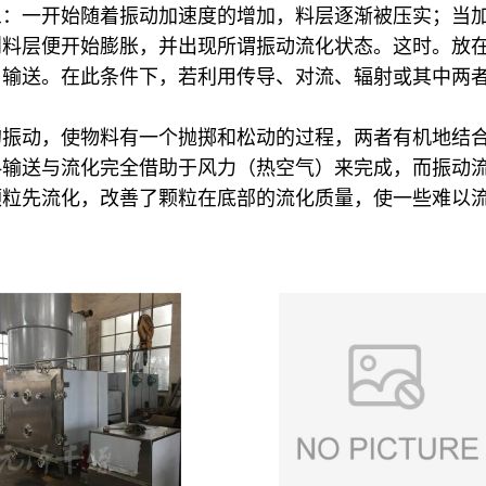
一开始随着振动加速度的增加，料层逐渐被压实；当加速度
则料层便开始膨胀，并出现所谓振动流化状态。这时。放
）输送。在此条件下，若利用传导、对流、辐射或其中两
的振动，使物料有一个抛掷和松动的过程，两者有机地结
料输送与流化完全借助于风力（热空气）来完成，而振动
颗粒先流化，改善了颗粒在底部的流化质量，使一些难以