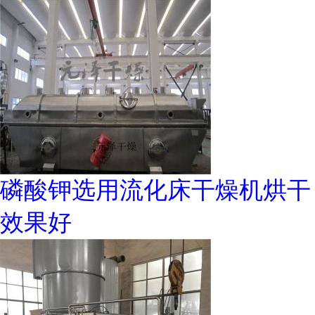
磷酸钾选用流化床干燥机烘干
效果好