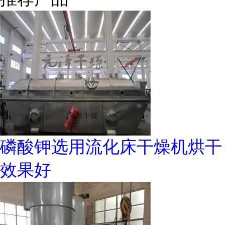
磷酸钾选用流化床干燥机烘干
效果好