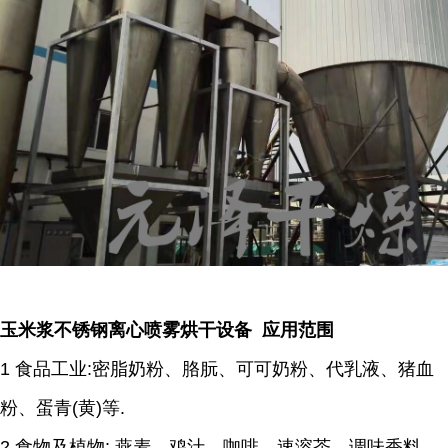
玉米浆不锈钢离心喷雾烘干设备 应用范围
1 食品工业:密脂奶粉、胳朊、可可奶粉、代乳液、猪血
粉、蛋青(黄)等.
2 食物及植物: 燕麦、鸡汁、咖啡、速溶茶、调味香料