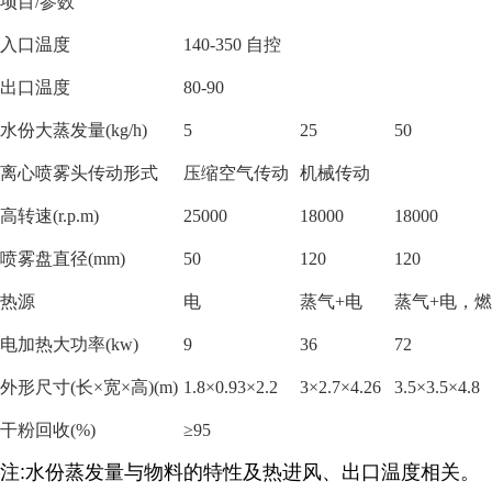
项目
/参数
入口温度
140-350 自控
出口温度
80-90
水份大蒸发量
(kg/h)
5
25
50
离心喷雾头传动形式
压缩空气传动
机械传动
高转速
(r.p.m)
25000
18000
18000
喷雾盘直径
(mm)
50
120
120
热源
电
蒸气
+电
蒸气
+电，
电加热大功率
(kw)
9
36
72
外形尺寸
(长×宽×高)(m)
1.8×0.93×2.2
3×2.7×4.26
3.5×3.5×4.8
干粉回收
(%)
≥95
注
:
水份蒸发量与物料的特性及热进风、出口温度相关。