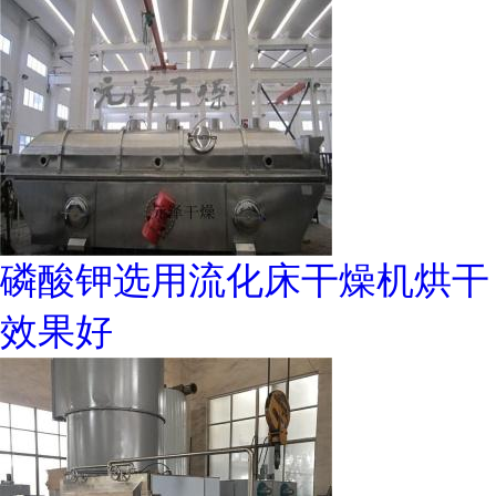
磷酸钾选用流化床干燥机烘干
效果好