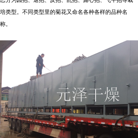
态分为园抱、退抱、反抱、乱抱、露心抱、飞午抱等栽
培类型。不同类型里的菊花又命名各种各样的品种名
称。