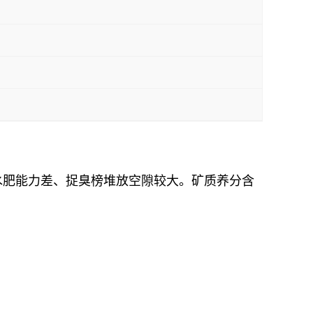
水肥能力差、捉臭榜堆放空隙较大。矿质养分含