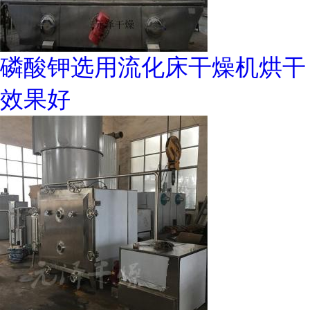
磷酸钾选用流化床干燥机烘干
效果好