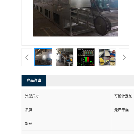
产品详请
外型尺寸
可设计定制
品牌
元泽干燥
货号