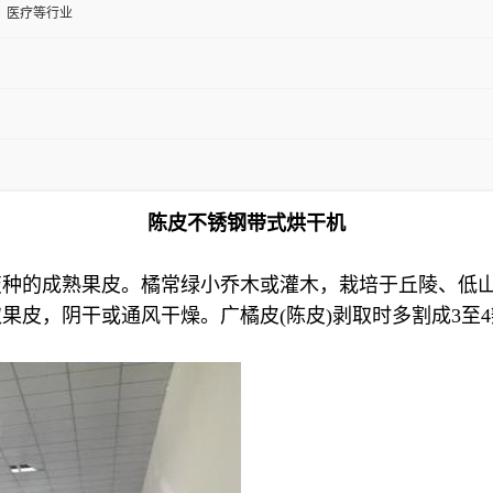
、医疗等行业
陈皮不锈钢带式烘干机
变种的成熟果皮。橘常绿小乔木或灌木，栽培于丘陵、低
果皮，阴干或通风干燥。广橘皮(陈皮)剥取时多割成3至4瓣