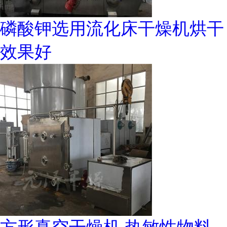
磷酸钾选用流化床干燥机烘干
效果好
方形真空干燥机 热敏性物料