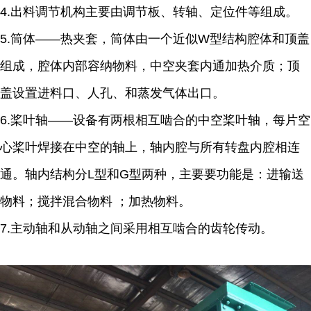
4.出料调节机构主要由调节板、转轴、定位件等组成。
5.筒体——热夹套，筒体由一个近似W型结构腔体和顶盖
组成，腔体内部容纳物料，中空夹套内通加热介质；顶
盖设置进料口、人孔、和蒸发气体出口。
6.桨叶轴——设备有两根相互啮合的中空桨叶轴，每片空
心桨叶焊接在中空的轴上，轴内腔与所有转盘内腔相连
通。轴内结构分L型和G型两种，主要要功能是：进输送
物料；搅拌混合物料 ；加热物料。
7.主动轴和从动轴之间采用相互啮合的齿轮传动。