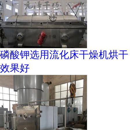
磷酸钾选用流化床干燥机烘干
效果好