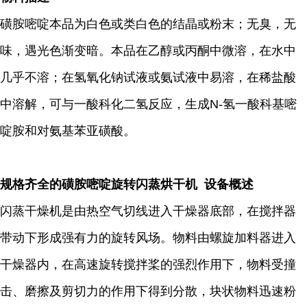
磺胺嘧啶本品为白色或类白色的结晶或粉末；无臭，无
味，遇光色渐变暗。本品在乙醇或丙酮中微溶，在水中
几乎不溶；在氢氧化钠试液或氨试液中易溶，在稀盐酸
中溶解，可与一酸科化二氢反应，生成N-氢一酸科基嘧
啶胺和对氨基苯亚磺酸。
规格齐全的磺胺嘧啶旋转闪蒸烘干机 设备概述
闪蒸干燥机是由热空气切线进入干燥器底部，在搅拌器
带动下形成强有力的旋转风场。物料由螺旋加料器进入
干燥器内，在高速旋转搅拌桨的强烈作用下，物料受撞
击、磨擦及剪切力的作用下得到分散，块状物料迅速粉