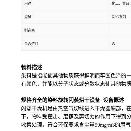
用途
化工、食品
型号
XSG系列
制造商
是否进口
否
物料描述
染料是指能使其他物质获得鲜明而牢固色泽的
有颜色，并能以分子状态或分散状态使其他物
规格齐全的染料旋转闪蒸烘干设备 设备概述
闪蒸干燥机是由热空气切线进入干燥器底部，
下，物料受撞击、磨擦及剪切力的作用下得到
收集处理，符合环保要求含尘量50mg/m3的