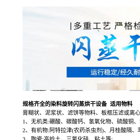
规格齐全的染料旋转闪蒸烘干设备 适用物料
膏糊状、泥浆状、滤饼等物料、板框压滤或离心
1、无机类:硼酸、碳酸钙、氢氧化物、硫酸铜
2、有机物:阿特拉津(农药杀虫剂)、月桂酸隔
3、陶瓷:高岭土、三氧化硅、粘土等;