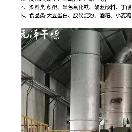
4、染料类:蒽醌、黑色氧化铁、靛蓝颜料、丁
5、食品类:大豆蛋白、胶疑淀粉、酒糟、小麦