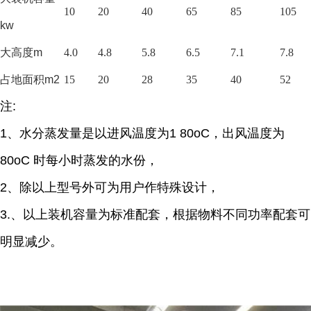
10
20
40
65
85
105
kw
大高度
m
4.0
4.8
5.8
6.5
7.1
7.8
占地面积
m2
15
20
28
35
40
52
注
:
1、
水分蒸发量是以进风温度为
1 80oC，出风温度为
80oC 时每小时蒸发的水份，
2、除以上型号外可为用户作特殊设计，
3.
、
以上装机容量为标准配套，根据物料不同功率配套可
明显减少。