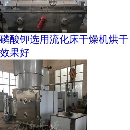
磷酸钾选用流化床干燥机烘干
效果好