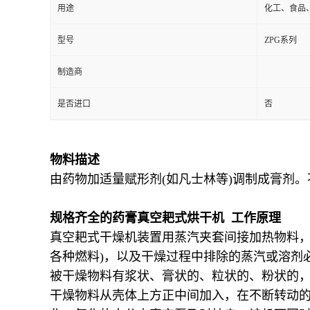
用途
化工、食品
型号
ZPG系列
制造商
是否进口
否
物料描述
由药物加适量赋形剂(如凡士林等)调制成膏剂
规格齐全的药膏真空耙式烘干机 工作原理
真空耙式干燥机装置用蒸汽夹套间接加热物料，
各种燃料)，以及干燥过程中排除的蒸汽或溶剂
被干燥物料有浆状、膏状的、粒状的、粉状的，也
干燥物料从壳体上方正中间加入，在不断转动