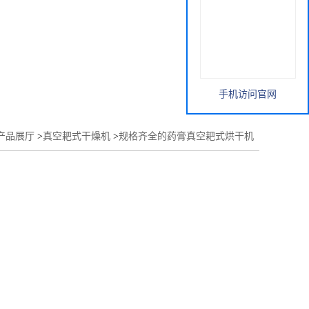
手机访问官网
产品展厅
>
真空耙式干燥机
>
规格齐全的药膏真空耙式烘干机