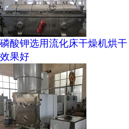
磷酸钾选用流化床干燥机烘干
效果好