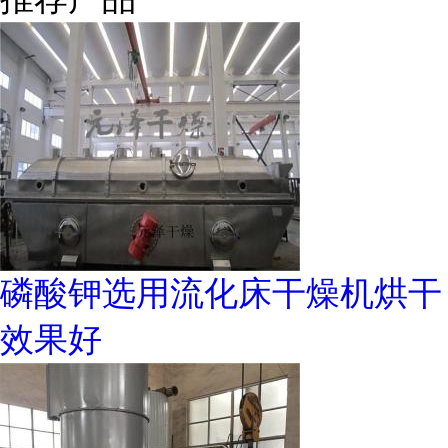
磷酸钾选用流化床干燥机烘干
效果好