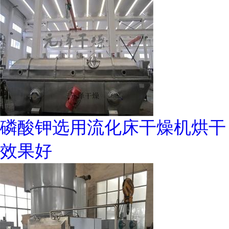
磷酸钾选用流化床干燥机烘干
效果好