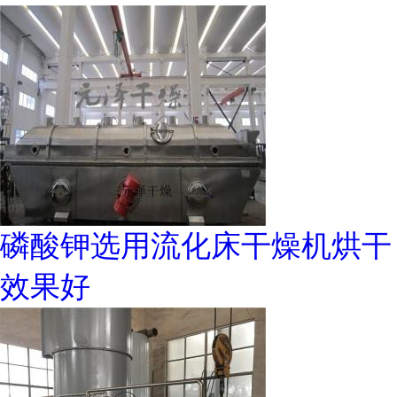
磷酸钾选用流化床干燥机烘干
效果好