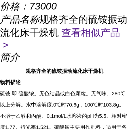
价格：
73000
产品名称
规格齐全的硫铵振动
流化床干燥机
查看相似产品
>
简介
规格齐全的硫铵振动流化床干燥机
物料描述
硫铵 即 硫酸铵。无色结晶或白色颗粒。无气味。280℃
以上分解。水中溶解度:0℃时70.6g，100℃时103.8g。
不溶于乙醇和丙酮。0.1mol/L水溶液的pH为5.5。相对密
度1.77。折光率1.521。硫酸铵主要用作肥料，适用于各