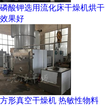
磷酸钾选用流化床干燥机烘干
效果好
方形真空干燥机 热敏性物料